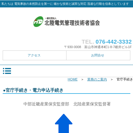
私たちは 電気事故の未然防止を第一に 確かな技術と誠実な対応 迅速な行動を信条としています
TEL.
076-442-3332
〒930-0008 富山市神通本町1-8-7碓井ビル1F
アクセス
お問合せ
HOME
＞
業務のご案内
＞ 官庁手続き
●官庁手続き・電力申込手続き
中部近畿産業保安監督部 北陸産業保安監督署