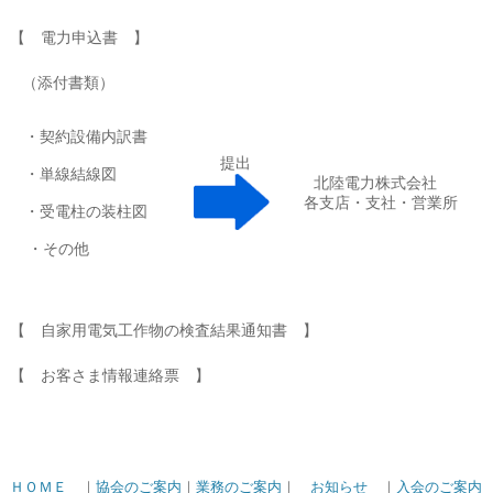
【 電力申込書 】
（添付書類）
・契約設備内訳書
提出
・単線結線図
北陸電力株式会社
各支店・支社・営業所
・受電柱の装柱図
・その他
【 自家用電気工作物の検査結果通知書 】
【 お客さま情報連絡票 】
ＨＯＭＥ
｜
協会のご案内
｜
業務のご案内
｜
お知らせ
｜
入会のご案内