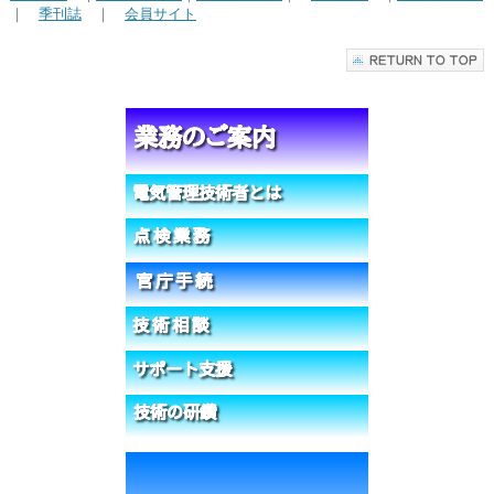
｜
季刊誌
｜
会員サイト