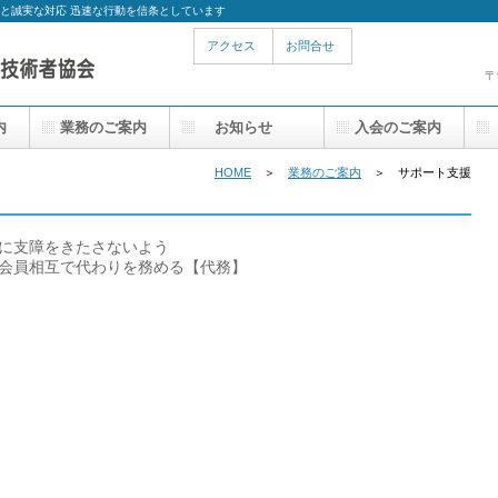
術と誠実な対応 迅速な行動を信条としています
アクセス
お問合せ
〒
内
業務のご案内
お知らせ
入会のご案内
HOME
＞
業務のご案内
＞ サポート支援
に支障をきたさないよう
会員相互で代わりを務める【代務】